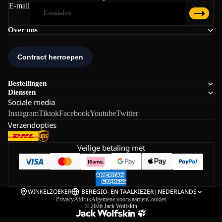
E-mail
Over ons
Bestellingen
Diensten
Sociale media
Instagram
Tiktok
Facebook
Youtube
Twitter
Verzendopties
Veilige betaling met
WINKELZOEKER
BE
REGIO- EN TAALKIEZER
|
NEDERLANDS
Privacy
Afdruk
Algemene voorwaarden
Cookies
© 2026
Jack Wolfskin