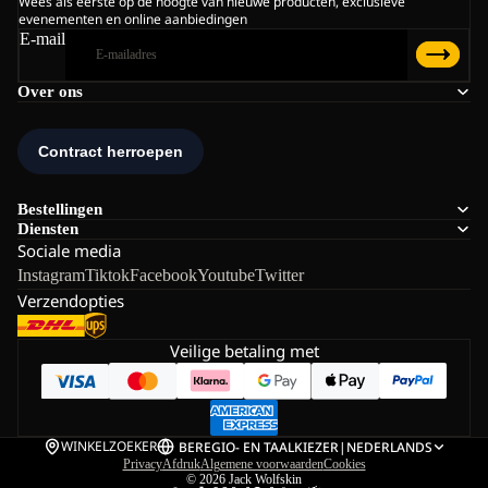
Wees als eerste op de hoogte van nieuwe producten, exclusieve
evenementen en online aanbiedingen
E-mail
Over ons
Bestellingen
Diensten
Sociale media
Instagram
Tiktok
Facebook
Youtube
Twitter
Verzendopties
Veilige betaling met
WINKELZOEKER
BE
REGIO- EN TAALKIEZER
|
NEDERLANDS
Privacy
Afdruk
Algemene voorwaarden
Cookies
© 2026
Jack Wolfskin