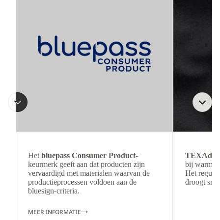
Het
bluepass Consumer Product
-
TEXAdri
keurmerk geeft aan dat producten zijn
bij warmer
vervaardigd met materialen waarvan de
Het regulee
productieprocessen voldoen aan de
droogt snel
bluesign-criteria.
MEER INFORMATIE