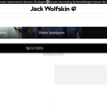
ratis retourneren binnen 30 dagen
Gratis bezorging bij bestellingen boven de
Heren baselayers
mden
Heren baselayers
FILTERS
30 PRODUCTEN
PAW
K
ERA
PAW ERA 100 PRIN
100
 CREWNECK M
PRINT
M
orting
€40,00
Normale prijs
HZ
M
Uitverkoop
PAW ERA 100 PRINT HZ M
Prijs met korting
€36,00
Nor
€60,00