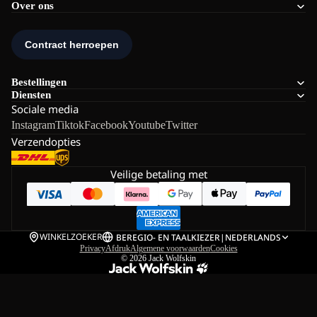
Over ons
Bestellingen
Diensten
Sociale media
Instagram
Tiktok
Facebook
Youtube
Twitter
Verzendopties
Veilige betaling met
WINKELZOEKER
BE
REGIO- EN TAALKIEZER
|
NEDERLANDS
Privacy
Afdruk
Algemene voorwaarden
Cookies
© 2026
Jack Wolfskin