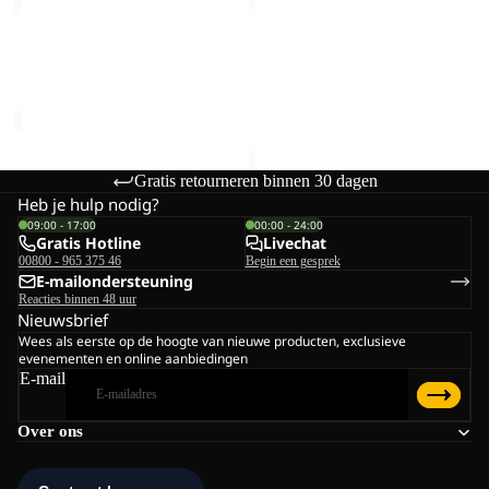
KNIT
HIPBAG
Uitverkoop
BEANIE
MEDLEY KNIT BEANIE W
BERKELEY HIPBAG
W
Prijs met korting
€20,00
€25,00
Normale prijs
€40,00
Gratis retourneren binnen 30 dagen
Heb je hulp nodig?
09:00 - 17:00
00:00 - 24:00
Gratis Hotline
Livechat
00800 - 965 375 46
Begin een gesprek
E-mailondersteuning
Reacties binnen 48 uur
Nieuwsbrief
Wees als eerste op de hoogte van nieuwe producten, exclusieve
evenementen en online aanbiedingen
E-mail
Over ons