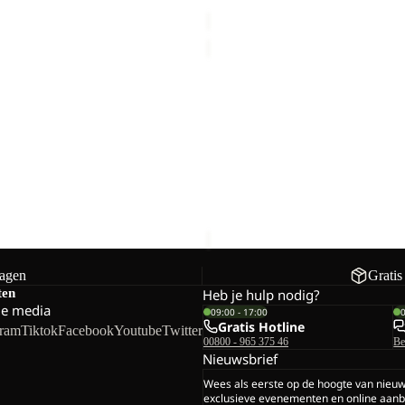
€55,00
SPROUT
5
Uitverkoop
UT 10
SPROUT 5
orting
€20,00
Normale prijs
Prijs met korting
€17,50
Nor
€35,00
dagen
Gratis
ten
Heb je hulp nodig?
le media
09:00 - 17:00
Gratis Hotline
gram
Tiktok
Facebook
Youtube
Twitter
00800 - 965 375 46
Be
Nieuwsbrief
Wees als eerste op de hoogte van nieu
exclusieve evenementen en online aanb