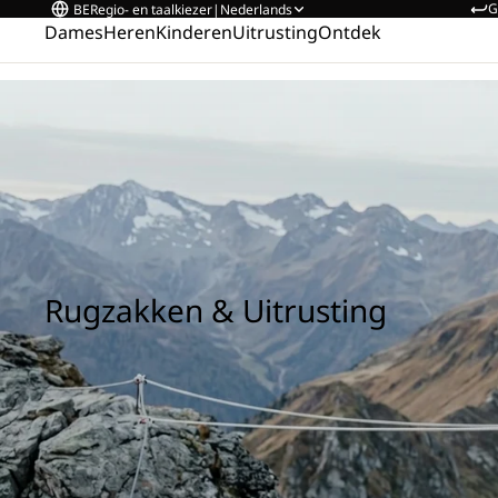
G
BE
Regio- en taalkiezer
|
Nederlands
Dames
Heren
Kinderen
Uitrusting
Ontdek
Home
/
Rugzakken & Uitrusting
Rugzakken & Uitrusting