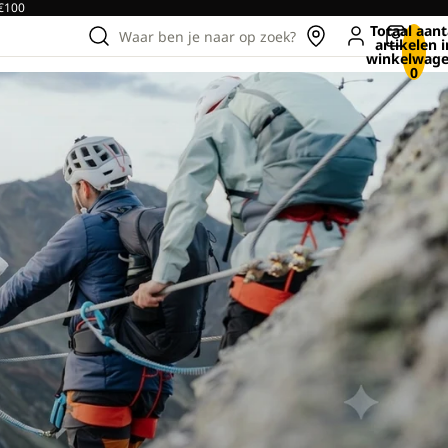
 €100
Totaal aant
Waar ben je naar op zoek?
artikelen i
winkelwage
0