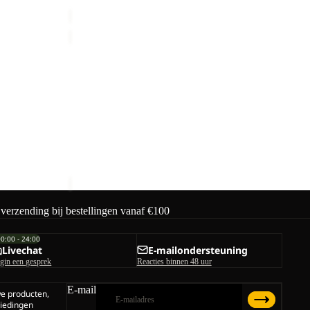
€30,00
KONYA
WASHBAG
Uitverkoop
KONYA WASHBAG
male prijs
Prijs met korting
€30,00
Normale prijs
€50,00
 verzending bij bestellingen vanaf €100
00:00 - 24:00
Livechat
E-mailondersteuning
gin een gesprek
Reacties binnen 48 uur
E-mail
we producten,
iedingen