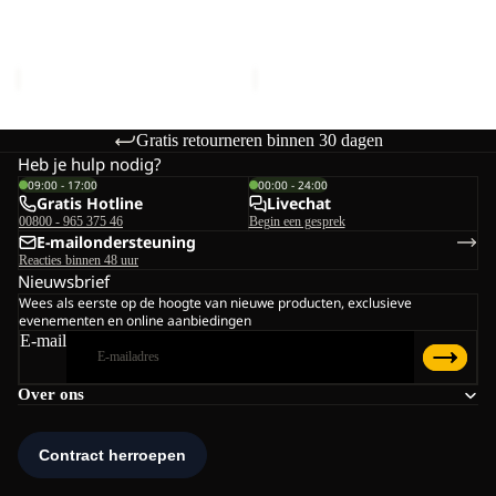
POLAR BEAR-G
POLAR BEAR-G
TEXAPORE
TEXAPORE
TEXAPORE HIGH VC K
TEXAPORE HIGH VC K
HIGH
HIGH
€90,00
€90,00
VC
VC
K
K
Gratis retourneren binnen 30 dagen
Heb je hulp nodig?
09:00 - 17:00
00:00 - 24:00
Gratis Hotline
Livechat
00800 - 965 375 46
Begin een gesprek
E-mailondersteuning
Reacties binnen 48 uur
Nieuwsbrief
Wees als eerste op de hoogte van nieuwe producten, exclusieve
evenementen en online aanbiedingen
E-mail
Over ons