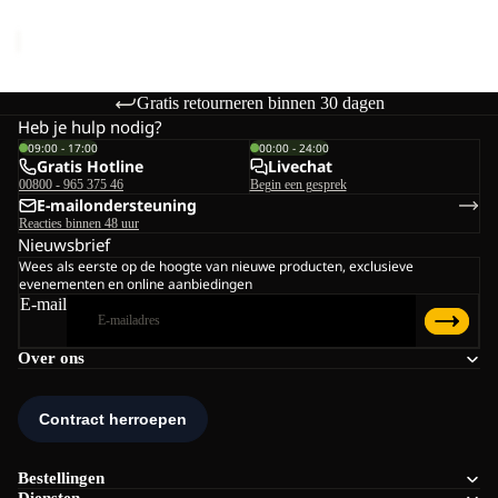
W
€130,00
Gratis retourneren binnen 30 dagen
Heb je hulp nodig?
09:00 - 17:00
00:00 - 24:00
Gratis Hotline
Livechat
00800 - 965 375 46
Begin een gesprek
E-mailondersteuning
Reacties binnen 48 uur
Nieuwsbrief
Wees als eerste op de hoogte van nieuwe producten, exclusieve
evenementen en online aanbiedingen
E-mail
Over ons
Bestellingen