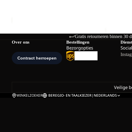
PAW SLIDER
TAIGA SAN
Prijs met korting
€24,00
Normale prijs
€70,00
€40,00
Gratis retourneren binnen 30 
Over ons
Bestellingen
Diens
Bezorgopties
Socia
Insta
Veilige 
WINKELZOEKER
BE
REGIO- EN TAALKIEZER
|
NEDERLANDS