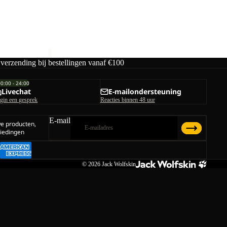
PAW SLIDER
male prijs
€40,00
 verzending bij bestellingen vanaf €100
00:00 - 24:00
Livechat
E-mailondersteuning
gin een gesprek
Reacties binnen 48 uur
E-mail
we producten,
iedingen
© 2026
Jack Wolfskin