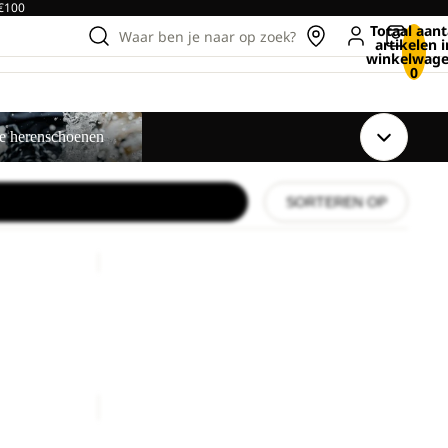
 €100
Totaal aant
Waar ben je naar op zoek?
artikelen i
winkelwage
0
enschoenen
te herenschoenen
SORTEREN OP
RIDGE
SANDAL
M
RIDGE SANDAL M
male prijs
€80,00
PAW
SLIDER