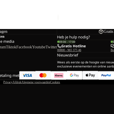
DAL M
PAW SLIDER
Prijs met korting
€24,00
Nor
€40,00
dagen
Gratis
ten
Heb je hulp nodig?
le media
09:00 - 17:00
Gratis Hotline
gram
Tiktok
Facebook
Youtube
Twitter
00800 - 965 375 46
Be
Nieuwsbrief
Wees als eerste op de hoogte van nieu
exclusieve evenementen en online aanb
betaling met
Privacy
Afdruk
Algemene voorwaarden
Cookies