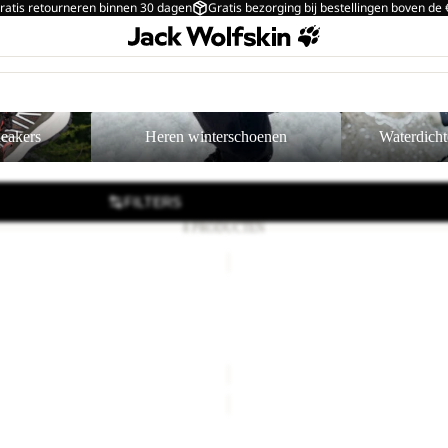
ratis retourneren binnen 30 dagen
Gratis bezorging bij bestellingen boven de
Heren winterschoenen
Waterdichte her
neakers
Heren winterschoenen
Waterdich
FILTERS
8 PRODUCTEN
TAIGA
SANDAL
Uitverkoop
M
DAL M
TAIGA SANDAL M
orting
€48,00
Normale prijs
Prijs met korting
€42,00
Nor
€70,00
PAW
SLIDER
Uitverkoop