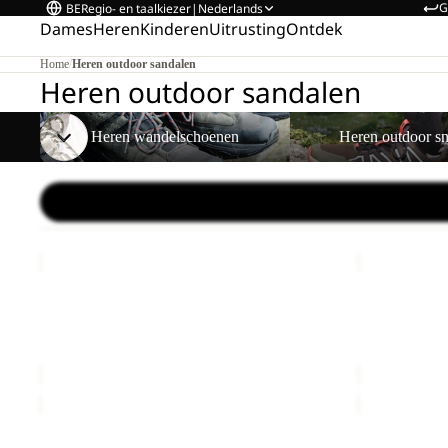
G
BE
Regio- en taalkiezer
|
Nederlands
Dames
Heren
Kinderen
Uitrusting
Ontdek
Home
/
Heren outdoor sandalen
Heren outdoor sandalen
Heren wandelschoenen
Heren outdoor sneakers
Heren wandelschoenen
Heren outdoor s
RIDGE
RIDGE
SANDAL
SANDAL
Uitverkoop
M
Uitverkoop
M
RIDGE SANDAL M
RIDGE SAN
Prijs met korting
€48,00
Normale prijs
Prijs met k
€80,00
€80,00
PAW
TAIGA
SLIDER
SANDAL
Uitverkoop
M