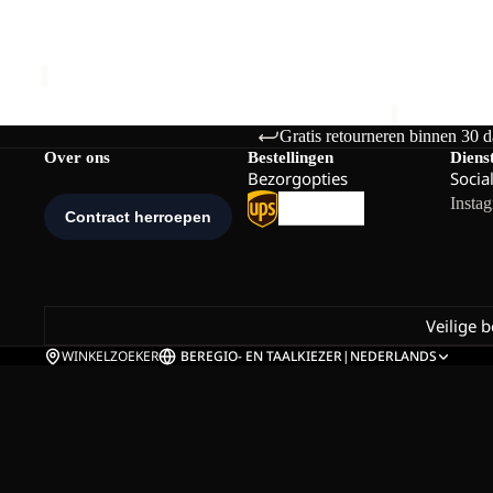
PAW SLIDER
TAIGA SAN
Prijs met korting
€24,00
Normale prijs
€70,00
€40,00
Gratis retourneren binnen 30 
Over ons
Bestellingen
Diens
Bezorgopties
Socia
Insta
Veilige 
WINKELZOEKER
BE
REGIO- EN TAALKIEZER
|
NEDERLANDS