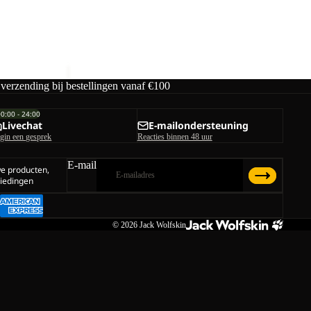
TAIGA SANDAL M
€70,00
 verzending bij bestellingen vanaf €100
00:00 - 24:00
Livechat
E-mailondersteuning
gin een gesprek
Reacties binnen 48 uur
E-mail
we producten,
iedingen
© 2026
Jack Wolfskin