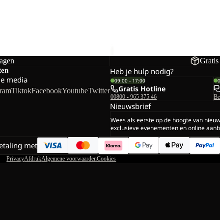
R
PAW SLIDER
orting
€24,00
Normale prijs
€40,00
dagen
Gratis
ten
Heb je hulp nodig?
le media
09:00 - 17:00
Gratis Hotline
gram
Tiktok
Facebook
Youtube
Twitter
00800 - 965 375 46
Be
Nieuwsbrief
Wees als eerste op de hoogte van nieu
exclusieve evenementen en online aanb
betaling met
Privacy
Afdruk
Algemene voorwaarden
Cookies