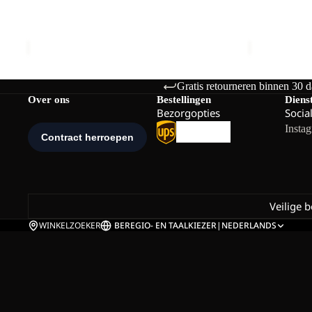
PAW SLIDER
PAW SLIDE
Prijs met korting
€24,00
Normale prijs
Prijs met k
€40,00
€40,00
Gratis retourneren binnen 30 
Over ons
Bestellingen
Diens
Bezorgopties
Socia
Insta
Veilige 
WINKELZOEKER
BE
REGIO- EN TAALKIEZER
|
NEDERLANDS