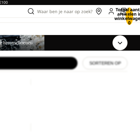
 €100
Totaal aant
Waar ben je naar op zoek?
artikelen i
winkelwage
0
enschoenen
te herenschoenen
SORTEREN OP
RIDGE
SANDAL
M
RIDGE SANDAL M
male prijs
€80,00
TAIGA
SANDAL
M