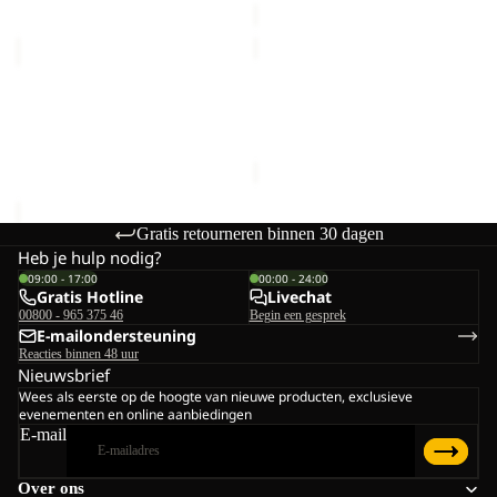
PASSAMANI
LITE
DOWN
CURL
VEST
Uitverkocht
VEST
PASSAMANI DOWN VEST
LITE CURL VEST M
M
M
M RDS
Prijs met korting
€48,00
RDS
€170,00
Normale prijs
€80,00
Gratis retourneren binnen 30 dagen
Heb je hulp nodig?
09:00 - 17:00
00:00 - 24:00
Gratis Hotline
Livechat
00800 - 965 375 46
Begin een gesprek
E-mailondersteuning
Reacties binnen 48 uur
Nieuwsbrief
Wees als eerste op de hoogte van nieuwe producten, exclusieve
evenementen en online aanbiedingen
E-mail
Over ons