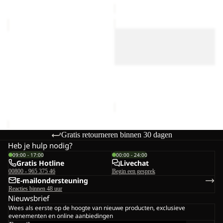
PASSAMANI
LITE
DOWN
CURL
LITE CURL VEST
VEST
VEST
PASSAMANI DOWN VEST
M
M
M
M RDS
RDS
€180,00
Uitverkocht
LITE CURL VEST M
Prijs met korting
€48,00
Normale prijs
€80,00
Gratis retourneren binnen 30 dagen
Heb je hulp nodig?
09:00 - 17:00
00:00 - 24:00
Gratis Hotline
Livechat
00800 - 965 375 46
Begin een gesprek
E-mailondersteuning
Reacties binnen 48 uur
Nieuwsbrief
Wees als eerste op de hoogte van nieuwe producten, exclusieve
evenementen en online aanbiedingen