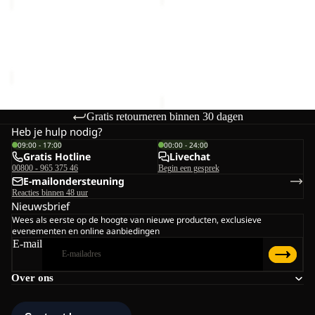
KNIT
HIPBAG
Uitverkoop
BEANIE
MEDLEY KNIT BEANIE W
BERKELEY HIPBAG
W
Prijs met korting
€20,00
€25,00
Normale prijs
€40,00
Gratis retourneren binnen 30 dagen
Heb je hulp nodig?
09:00 - 17:00
00:00 - 24:00
Gratis Hotline
Livechat
00800 - 965 375 46
Begin een gesprek
E-mailondersteuning
Reacties binnen 48 uur
Nieuwsbrief
Wees als eerste op de hoogte van nieuwe producten, exclusieve
evenementen en online aanbiedingen
E-mail
Over ons