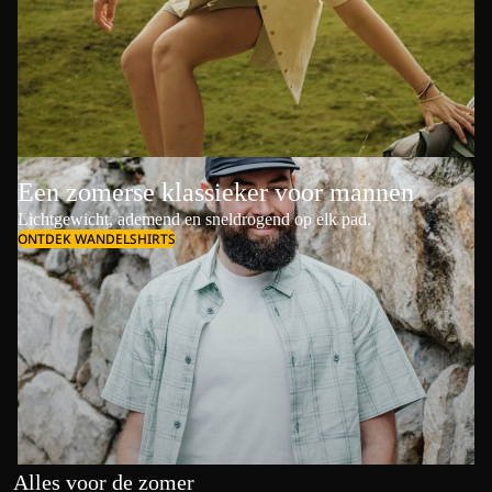
Een zomerse klassieker voor mannen
Lichtgewicht, ademend en sneldrogend op elk pad.
ONTDEK WANDELSHIRTS
Alles voor de zomer