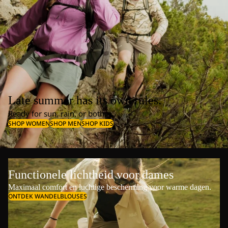
Late summer has its own rules.
Ready for sun, rain, or both.
SHOP WOMEN
SHOP MEN
SHOP KIDS
Functionele lichtheid voor dames
Maximaal comfort en luchtige bescherming voor warme dagen.
ONTDEK WANDELBLOUSES