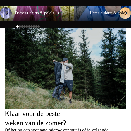
Dames t-shirts & polo's
Heren t-shirts & polo's
Dames t-shirts & polo's
Heren t-shirts & polo's
Klaar voor de beste
weken van de zomer?
Of het nu een spontane micro-avontuur is of je volgende