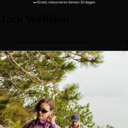
Gratis retourneren binnen 30 dagen
Jack Wolfskin
To
Dames
Heren
Kinderen
Uitrusting
Ontdek
a
wi