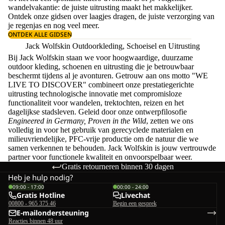
wandelvakantie: de juiste uitrusting maakt het makkelijker.
Ontdek onze gidsen over
laagjes dragen
, de juiste
verzorging van
je regenjas
en nog veel meer.
ONTDEK ALLE GIDSEN
Jack Wolfskin Outdoorkleding, Schoeisel en Uitrusting
Bij Jack Wolfskin staan we voor hoogwaardige, duurzame
outdoor kleding, schoenen en uitrusting die je betrouwbaar
beschermt tijdens al je avonturen. Getrouw aan ons motto "WE
LIVE TO DISCOVER" combineert onze prestatiegerichte
uitrusting technologische innovatie met compromisloze
functionaliteit voor wandelen, trektochten, reizen en het
dagelijkse stadsleven. Geleid door onze ontwerpfilosofie
Engineered in Germany, Proven in the Wild
, zetten we ons
volledig in voor het gebruik van gerecyclede materialen en
milieuvriendelijke, PFC-vrije productie om de natuur die we
samen verkennen te behouden. Jack Wolfskin is jouw vertrouwde
partner voor functionele kwaliteit en onvoorspelbaar weer.
Gratis retourneren binnen 30 dagen
Heb je hulp nodig?
09:00 - 17:00
00:00 - 24:00
Gratis Hotline
Livechat
00800 - 965 375 46
Begin een gesprek
E-mailondersteuning
Reacties binnen 48 uur