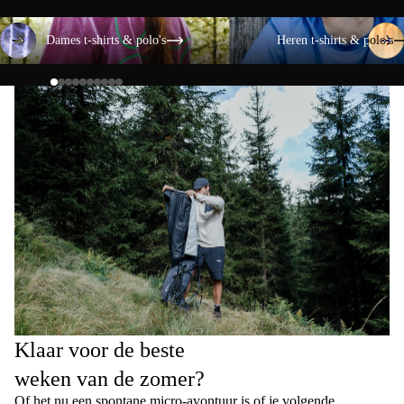
Dames t-shirts & polo's
Heren t-shirts & polo's
Dames t-shirts & polo's
Heren t-shirts & polo's
Klaar voor de beste
weken van de zomer?
Of het nu een spontane micro-avontuur is of je volgende