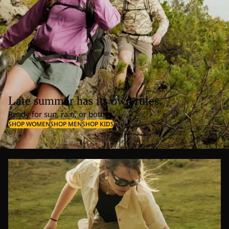
Late summer has its own rules.
Ready for sun, rain, or both.
SHOP WOMEN
SHOP MEN
SHOP KIDS