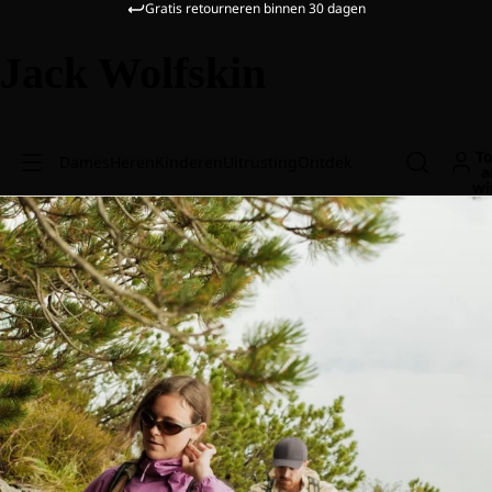
Gratis retourneren binnen 30 dagen
Jack Wolfskin
To
Dames
Heren
Kinderen
Uitrusting
Ontdek
a
wi