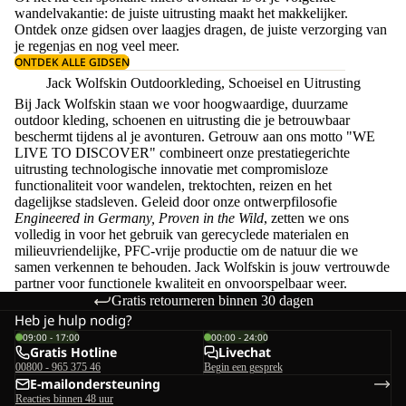
wandelvakantie: de juiste uitrusting maakt het makkelijker.
Ontdek onze gidsen over
laagjes dragen
, de juiste
verzorging van
je regenjas
en nog veel meer.
ONTDEK ALLE GIDSEN
Jack Wolfskin Outdoorkleding, Schoeisel en Uitrusting
Bij Jack Wolfskin staan we voor hoogwaardige, duurzame
outdoor kleding, schoenen en uitrusting die je betrouwbaar
beschermt tijdens al je avonturen. Getrouw aan ons motto "WE
LIVE TO DISCOVER" combineert onze prestatiegerichte
uitrusting technologische innovatie met compromisloze
functionaliteit voor wandelen, trektochten, reizen en het
dagelijkse stadsleven. Geleid door onze ontwerpfilosofie
Engineered in Germany, Proven in the Wild
, zetten we ons
volledig in voor het gebruik van gerecyclede materialen en
milieuvriendelijke, PFC-vrije productie om de natuur die we
samen verkennen te behouden. Jack Wolfskin is jouw vertrouwde
partner voor functionele kwaliteit en onvoorspelbaar weer.
Gratis retourneren binnen 30 dagen
Heb je hulp nodig?
09:00 - 17:00
00:00 - 24:00
Gratis Hotline
Livechat
00800 - 965 375 46
Begin een gesprek
E-mailondersteuning
Reacties binnen 48 uur