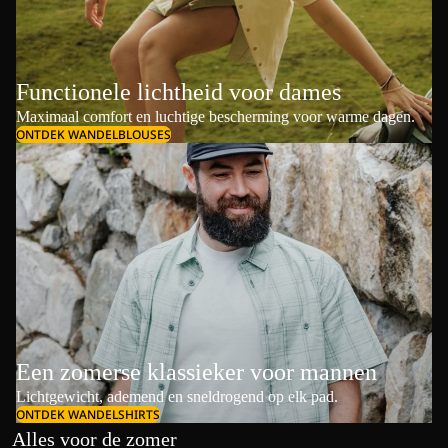
Functionele lichtheid voor dames
Maximaal comfort en luchtige bescherming voor warme dagen.
ONTDEK WANDELBLOUSES
Een zomerse klassieker voor mannen
Lichtgewicht, ademend en sneldrogend op elk pad.
ONTDEK WANDELSHIRTS
Alles voor de zomer