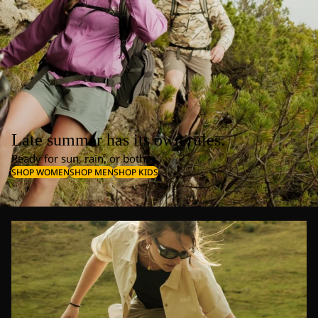
Late summer has its own rules.
Ready for sun, rain, or both.
SHOP WOMEN
SHOP MEN
SHOP KIDS