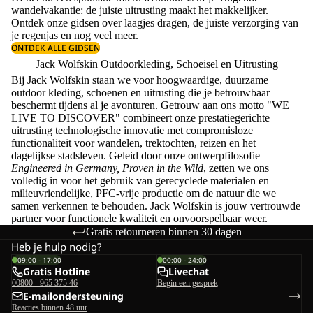
wandelvakantie: de juiste uitrusting maakt het makkelijker.
Ontdek onze gidsen over
laagjes dragen
, de juiste
verzorging van
je regenjas
en nog veel meer.
ONTDEK ALLE GIDSEN
Jack Wolfskin Outdoorkleding, Schoeisel en Uitrusting
Bij Jack Wolfskin staan we voor hoogwaardige, duurzame
outdoor kleding, schoenen en uitrusting die je betrouwbaar
beschermt tijdens al je avonturen. Getrouw aan ons motto "WE
LIVE TO DISCOVER" combineert onze prestatiegerichte
uitrusting technologische innovatie met compromisloze
functionaliteit voor wandelen, trektochten, reizen en het
dagelijkse stadsleven. Geleid door onze ontwerpfilosofie
Engineered in Germany, Proven in the Wild
, zetten we ons
volledig in voor het gebruik van gerecyclede materialen en
milieuvriendelijke, PFC-vrije productie om de natuur die we
samen verkennen te behouden. Jack Wolfskin is jouw vertrouwde
partner voor functionele kwaliteit en onvoorspelbaar weer.
Gratis retourneren binnen 30 dagen
Heb je hulp nodig?
09:00 - 17:00
00:00 - 24:00
Gratis Hotline
Livechat
00800 - 965 375 46
Begin een gesprek
E-mailondersteuning
Reacties binnen 48 uur