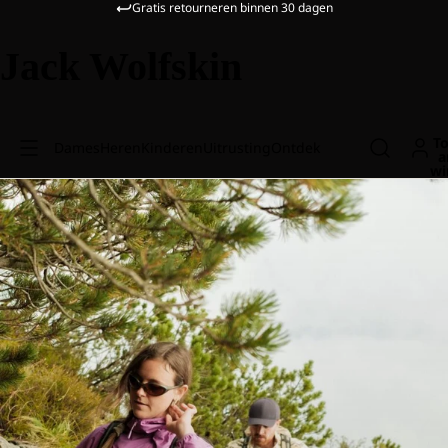
Gratis retourneren binnen 30 dagen
Jack Wolfskin
To
Dames
Heren
Kinderen
Uitrusting
Ontdek
a
wi