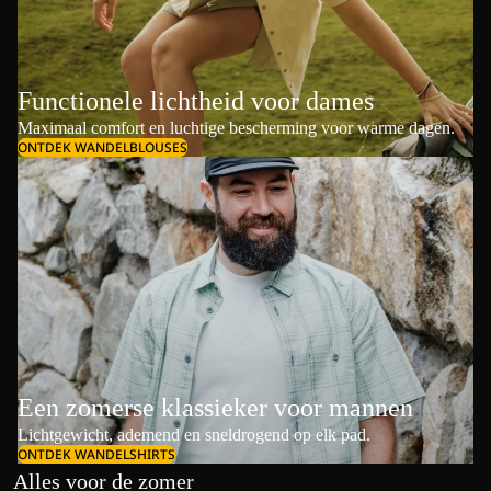
Functionele lichtheid voor dames
Maximaal comfort en luchtige bescherming voor warme dagen.
ONTDEK WANDELBLOUSES
Een zomerse klassieker voor mannen
Lichtgewicht, ademend en sneldrogend op elk pad.
ONTDEK WANDELSHIRTS
Alles voor de zomer