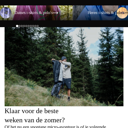
Dames t-shirts & polo's
Heren t-shirts & polo's
Dames t-shirts & polo's
Heren t-shirts & polo's
Klaar voor de beste
weken van de zomer?
Of het nu een spontane micro-avontuur is of je volgende