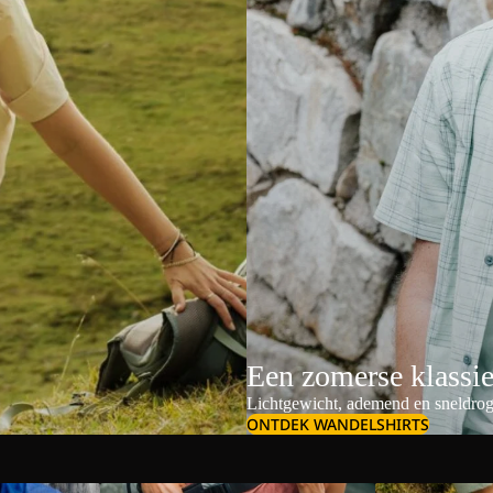
Een zomerse klassi
Lichtgewicht, ademend en sneldrog
ONTDEK WANDELSHIRTS
Schoudertassen & crossbodybags
Dames outdoor s