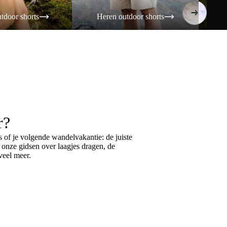
tdoor shorts
Heren outdoor shorts
Da
r?
 of je volgende wandelvakantie: de juiste
k onze gidsen over
laagjes dragen
, de
eel meer.