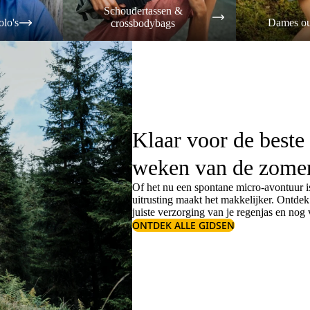
Schoudertassen &
olo's
Dames ou
crossbodybags
Klaar voor de beste
weken van de zome
Of het nu een spontane micro-avontuur is
uitrusting maakt het makkelijker. Ontde
juiste
verzorging van je regenjas
en nog v
ONTDEK ALLE GIDSEN