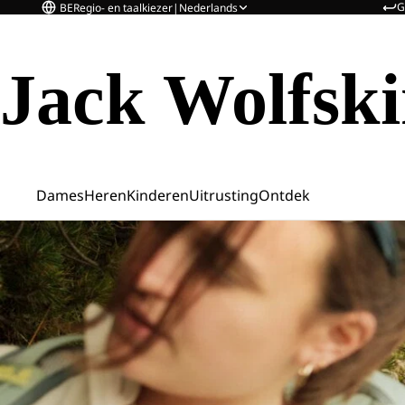
G
BE
Regio- en taalkiezer
|
Nederlands
Jack Wolfsk
Dames
Heren
Kinderen
Uitrusting
Ontdek