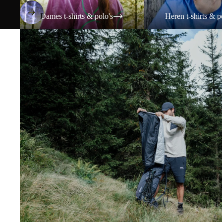
Dames t-shirts & polo's
Heren t-shirts & p