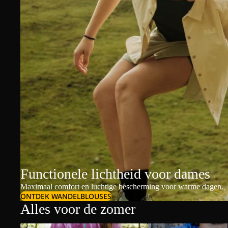
Functionele lichtheid voor dames
Maximaal comfort en luchtige bescherming voor warme dagen.
ONTDEK WANDELBLOUSES
Alles voor de zomer
Dames t-shirts & polo's
Heren t-shirts & polo's