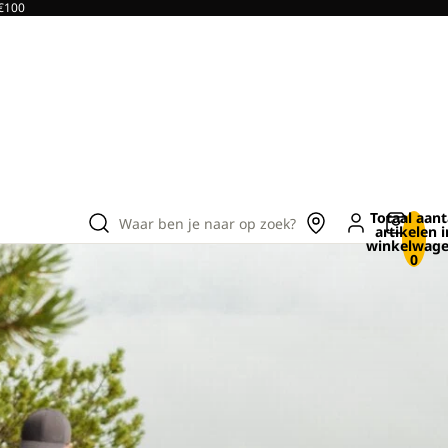
 €100
Totaal aant
Waar ben je naar op zoek?
artikelen i
winkelwage
0