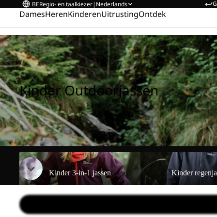
G
BE
Regio- en taalkiezer
|
Nederlands
Dames
Heren
Kinderen
Uitrusting
Ontdek
Home
/
Kinder Outdoorjassen
Kinder Outdoorjassen
Kinder 3-in-1 jassen
Kinder regenjassen
Kinder 3-in-1 jassen
Kinder regenj