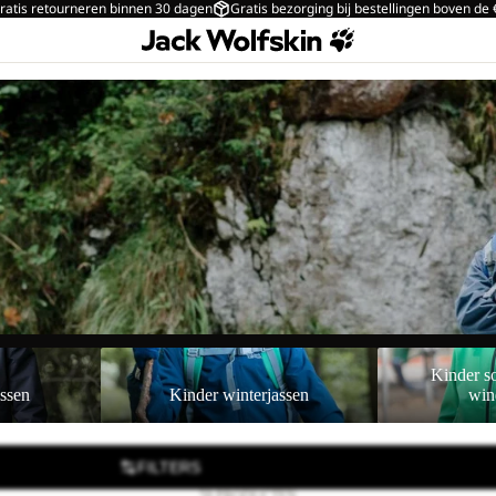
ratis retourneren binnen 30 dagen
Gratis bezorging bij bestellingen boven de
Kinder winterjassen
Kinder softshell
Kinder so
assen
Kinder winterjassen
win
FILTERS