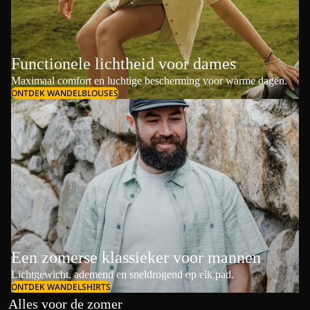
Functionele lichtheid voor dames
Maximaal comfort en luchtige bescherming voor warme dagen.
ONTDEK WANDELBLOUSES
Een zomerse klassieker voor mannen
Lichtgewicht, ademend en sneldrogend op elk pad.
ONTDEK WANDELSHIRTS
Alles voor de zomer