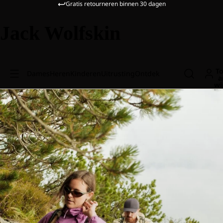
Gratis retourneren binnen 30 dagen
Jack Wolfskin
To
Dames
Heren
Kinderen
Uitrusting
Ontdek
a
wi