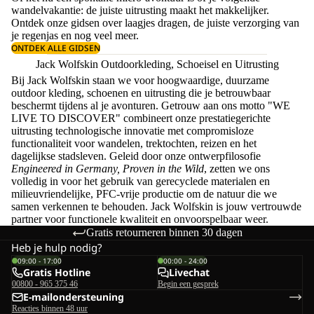
wandelvakantie: de juiste uitrusting maakt het makkelijker.
Ontdek onze gidsen over
laagjes dragen
, de juiste
verzorging van
je regenjas
en nog veel meer.
ONTDEK ALLE GIDSEN
Jack Wolfskin Outdoorkleding, Schoeisel en Uitrusting
Bij Jack Wolfskin staan we voor hoogwaardige, duurzame
outdoor kleding, schoenen en uitrusting die je betrouwbaar
beschermt tijdens al je avonturen. Getrouw aan ons motto "WE
LIVE TO DISCOVER" combineert onze prestatiegerichte
uitrusting technologische innovatie met compromisloze
functionaliteit voor wandelen, trektochten, reizen en het
dagelijkse stadsleven. Geleid door onze ontwerpfilosofie
Engineered in Germany, Proven in the Wild
, zetten we ons
volledig in voor het gebruik van gerecyclede materialen en
milieuvriendelijke, PFC-vrije productie om de natuur die we
samen verkennen te behouden. Jack Wolfskin is jouw vertrouwde
partner voor functionele kwaliteit en onvoorspelbaar weer.
Gratis retourneren binnen 30 dagen
Heb je hulp nodig?
09:00 - 17:00
00:00 - 24:00
Gratis Hotline
Livechat
00800 - 965 375 46
Begin een gesprek
E-mailondersteuning
Reacties binnen 48 uur