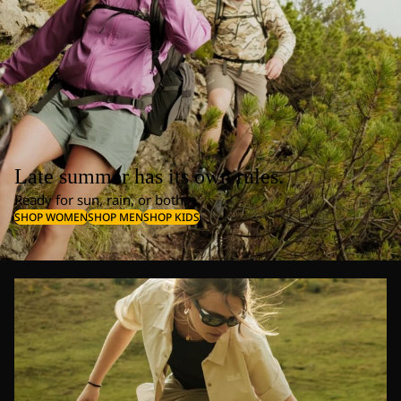
Late summer has its own rules.
Ready for sun, rain, or both.
SHOP WOMEN
SHOP MEN
SHOP KIDS