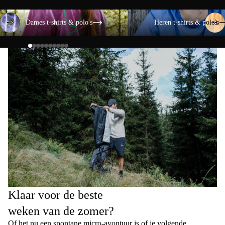
Dames t-shirts & polo's
Heren t-shirts & polo's
Dames t-shirts & polo's
Heren t-shirts & polo's
Klaar voor de beste
weken van de zomer?
Of het nu een spontane micro-avontuur is of je volgende