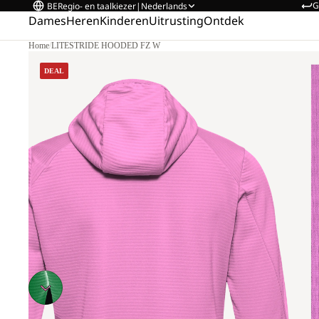
G
BE
Regio- en taalkiezer
|
Nederlands
Dames
Heren
Kinderen
Uitrusting
Ontdek
Home
/
LITESTRIDE HOODED FZ W
DEAL