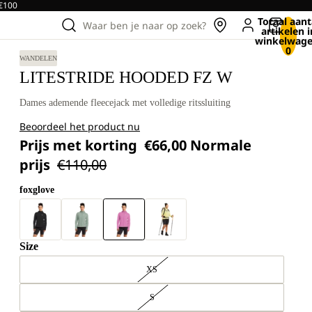
 €100
Totaal aant
Waar ben je naar op zoek?
artikelen i
winkelwage
0
WANDELEN
LITESTRIDE HOODED FZ W
Dames ademende fleecejack met volledige ritssluiting
Beoordeel het product nu
Prijs met korting
€66,00
Normale
prijs
€110,00
foxglove
Size
XS
S