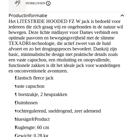
DUIMLUSSEN
Productinformatie
Het LITESTRIDE HOODED FZ W jack is bedoeld voor
iedereen die zich graag vrij en ongebonden in de natuur wil
bewegen. Deze lichte midlayer voor Dames verbindt een
optimale pasvorm en bewegingsvrijheid met de slimme
TEXADRI-technologie, die actief zweet van de huid
afvoert en zo het drogingsproces bevordert. Dankzij zijn
basic, minimalistische design met praktische details zoals
een vaste capuchon, een ritssluiting en onopvallende,
functionele zakken is dit het ideale jack voor wandelingen
en onconventionele avonturen.
Elastisch fleece jack
vaste capuchon
1 borstzakje, 2 heupzakken
Duimlussen
vochtregulerend, sneldrogend, zeer ademend
bluesign®Product
Ruglengte: 60 cm
Gewicht: 0.28 kg