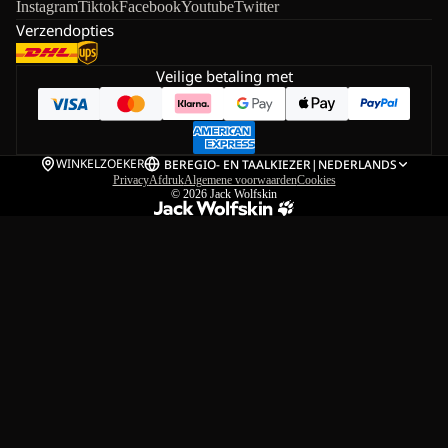
Instagram
Tiktok
Facebook
Youtube
Twitter
Verzendopties
Veilige betaling met
WINKELZOEKER
BE
REGIO- EN TAALKIEZER
|
NEDERLANDS
Privacy
Afdruk
Algemene voorwaarden
Cookies
© 2026
Jack Wolfskin