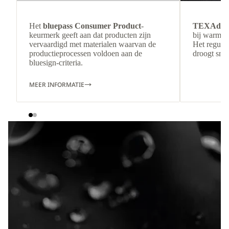
Het
bluepass Consumer Product
-
TEXAdri
keurmerk geeft aan dat producten zijn
bij warmer
vervaardigd met materialen waarvan de
Het regulee
productieprocessen voldoen aan de
droogt snel
bluesign-criteria.
MEER INFORMATIE