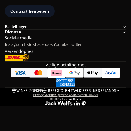
Bestellingen
Diensten
Sociale media
Instagram
Tiktok
Facebook
Youtube
Twitter
Verzendopties
Veilige betaling met
WINKELZOEKER
BE
REGIO- EN TAALKIEZER
|
NEDERLANDS
Privacy
Afdruk
Algemene voorwaarden
Cookies
© 2026
Jack Wolfskin