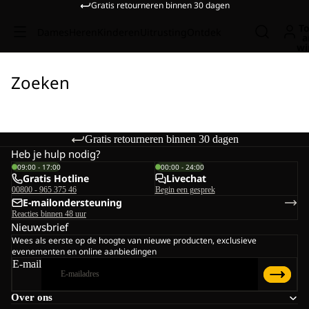
Gratis retourneren binnen 30 dagen
To
Dames
Heren
Kinderen
Uitrusting
Ontdek
a
wi
Zoeken
Gratis retourneren binnen 30 dagen
Heb je hulp nodig?
09:00 - 17:00
00:00 - 24:00
Gratis Hotline
Livechat
00800 - 965 375 46
Begin een gesprek
E-mailondersteuning
Reacties binnen 48 uur
Nieuwsbrief
Wees als eerste op de hoogte van nieuwe producten, exclusieve
evenementen en online aanbiedingen
E-mail
Over ons