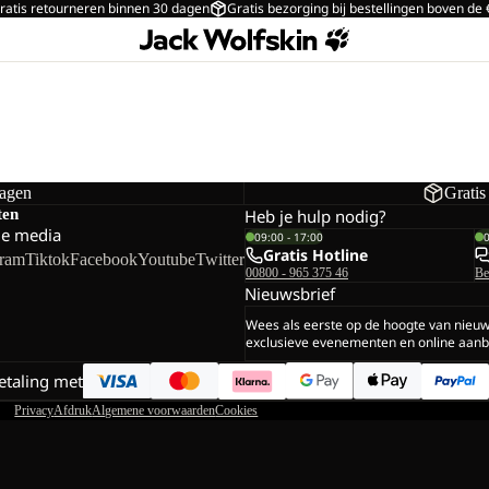
ratis retourneren binnen 30 dagen
Gratis bezorging bij bestellingen boven de
dagen
Gratis
ten
Heb je hulp nodig?
le media
09:00 - 17:00
Gratis Hotline
gram
Tiktok
Facebook
Youtube
Twitter
00800 - 965 375 46
Be
Nieuwsbrief
Wees als eerste op de hoogte van nieu
exclusieve evenementen en online aanb
betaling met
Privacy
Afdruk
Algemene voorwaarden
Cookies