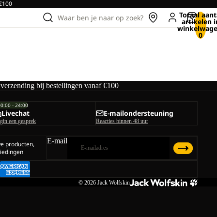
 €100
Totaal aant
Waar ben je naar op zoek?
artikelen i
winkelwage
0
 verzending bij bestellingen vanaf €100
00:00 - 24:00
Livechat
E-mailondersteuning
gin een gesprek
Reacties binnen 48 uur
E-mail
we producten,
iedingen
© 2026
Jack Wolfskin