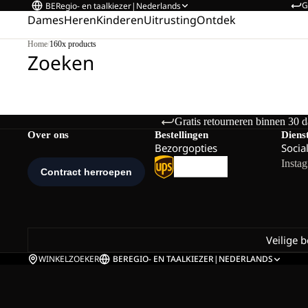
G
BE
Regio- en taalkiezer
|
Nederlands
Dames
Heren
Kinderen
Uitrusting
Ontdek
Home
/
160x products
Zoeken
Gratis retourneren binnen 30 
Over ons
Bestellingen
Diens
Bezorgopties
Socia
Insta
Veilige 
WINKELZOEKER
BE
REGIO- EN TAALKIEZER
|
NEDERLANDS