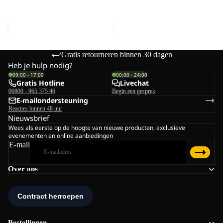
Prijs met korting
€19,50
Prijs met korting
€19,50
Normale prijs
€33,00
Normale prijs
€33,00
Gratis retourneren binnen 30 dagen
Heb je hulp nodig?
09:00 - 17:00
00:00 - 24:00
Gratis Hotline
Livechat
00800 - 965 375 46
Begin een gesprek
E-mailondersteuning
Reacties binnen 48 uur
Nieuwsbrief
Wees als eerste op de hoogte van nieuwe producten, exclusieve
evenementen en online aanbiedingen
E-mail
Over ons
Bestellingen