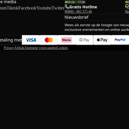
le media
09:00 - 17:00
Gratis Hotline
gram
Tiktok
Facebook
Youtube
Twitter
00800 - 965 375 46
Be
Nieuwsbrief
Wees als eerste op de hoogte van nieu
exclusieve evenementen en online aanb
betaling met
Privacy
Afdruk
Algemene voorwaarden
Cookies