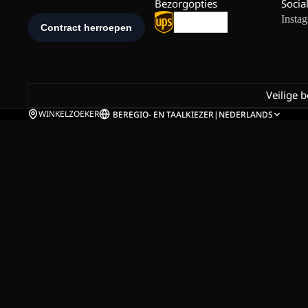
Bezorgopties
Socia
Insta
Veilige 
WINKELZOEKER
BE
REGIO- EN TAALKIEZER
|
NEDERLANDS