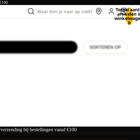
 €100
Totaal aant
Waar ben je naar op zoek?
artikelen i
winkelwage
0
SORTEREN OP
male prijs
 verzending bij bestellingen vanaf €100