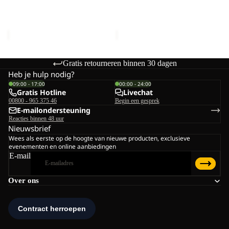
CELEBRATE THE PAW CAP
CANYON CAP
CAP
Prijs met korting
€18,00
Prijs met korting
€24,00
Normale prijs
€30,00
Normale prijs
€40,00
Gratis retourneren binnen 30 dagen
Heb je hulp nodig?
09:00 - 17:00
00:00 - 24:00
Gratis Hotline
Livechat
00800 - 965 375 46
Begin een gesprek
E-mailondersteuning
Reacties binnen 48 uur
Nieuwsbrief
Wees als eerste op de hoogte van nieuwe producten, exclusieve
evenementen en online aanbiedingen
E-mail
Over ons