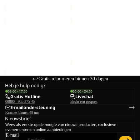
Normale prijs
€260,00
Normale prijs
€140,00
STONE
LITESTRIDE
LITE
HOODED
Uitverkoop
JKT
Uitverkoop
FZ
STONE LITE JKT W
LITESTRIDE HOODED FZ
W
M
Prijs met korting
€60,00
M
Prijs met korting
€66,00
Normale prijs
€120,00
Normale prijs
€110,00
Gratis retourneren binnen 30 dagen
Heb je hulp nodig?
09:00 - 17:00
00:00 - 24:00
Gratis Hotline
Livechat
00800 - 965 375 46
Begin een gesprek
E-mailondersteuning
Reacties binnen 48 uur
Nieuwsbrief
Wees als eerste op de hoogte van nieuwe producten, exclusieve
evenementen en online aanbiedingen
E-mail