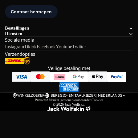
Bestellingen
Diensten
Sociale media
Instagram
Tiktok
Facebook
Youtube
Twitter
Verzendopties
Veilige betaling met
WINKELZOEKER
BE
REGIO- EN TAALKIEZER
|
NEDERLANDS
Privacy
Afdruk
Algemene voorwaarden
Cookies
© 2026
Jack Wolfskin