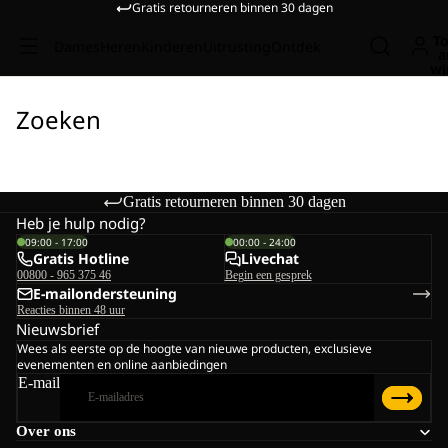
Gratis retourneren binnen 30 dagen
To
Dames
Heren
Kinderen
Uitrusting
Ontdek
a
wi
Zoeken
Gratis retourneren binnen 30 dagen
Heb je hulp nodig?
09:00 - 17:00
00:00 - 24:00
Gratis Hotline
Livechat
00800 - 965 375 46
Begin een gesprek
E-mailondersteuning
Reacties binnen 48 uur
Nieuwsbrief
Wees als eerste op de hoogte van nieuwe producten, exclusieve
evenementen en online aanbiedingen
E-mail
Over ons