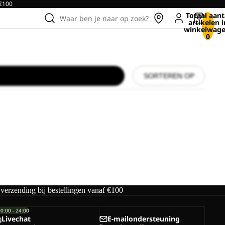
 €100
Totaal aant
Waar ben je naar op zoek?
artikelen i
winkelwage
0
SORTEREN OP
 verzending bij bestellingen vanaf €100
00:00 - 24:00
Livechat
E-mailondersteuning