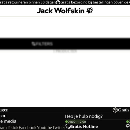
ratis retourneren binnen 30 dagen
Gratis bezorging bij bestellingen boven de
FILTERS
1 PRODUCTEN
dagen
Gratis
ten
Heb je hulp nodig?
le media
09:00 - 17:00
Gratis Hotline
gram
Tiktok
Facebook
Youtube
Twitter