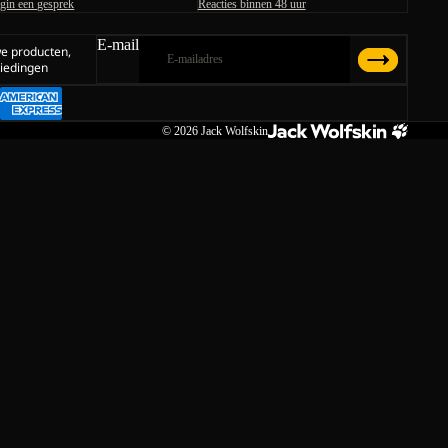
gin een gesprek
Reacties binnen 48 uur
E-mail
we producten,
iedingen
© 2026
Jack Wolfskin