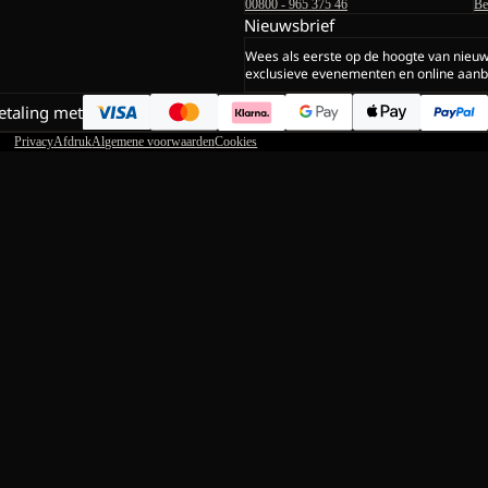
00800 - 965 375 46
Be
Nieuwsbrief
Wees als eerste op de hoogte van nieu
exclusieve evenementen en online aanb
betaling met
Privacy
Afdruk
Algemene voorwaarden
Cookies