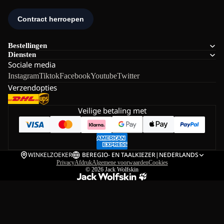
Bestellingen
Diensten
Sociale media
Instagram
Tiktok
Facebook
Youtube
Twitter
Verzendopties
Veilige betaling met
WINKELZOEKER
BE
REGIO- EN TAALKIEZER
|
NEDERLANDS
Privacy
Afdruk
Algemene voorwaarden
Cookies
© 2026
Jack Wolfskin