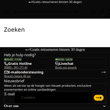
Gratis retourneren binnen 30 dagen
To
Dames
Heren
Kinderen
Uitrusting
Ontdek
a
wi
Zoeken
Gratis retourneren binnen 30 dagen
Heb je hulp nodig?
09:00 - 17:00
00:00 - 24:00
Gratis Hotline
Livechat
00800 - 965 375 46
Begin een gesprek
E-mailondersteuning
Reacties binnen 48 uur
Nieuwsbrief
Wees als eerste op de hoogte van nieuwe producten, exclusieve
evenementen en online aanbiedingen
E-mail
Over ons