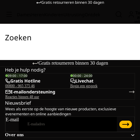
Gratis retourneren binnen 30 dagen
To
Dames
Heren
Kinderen
Uitrusting
Ontdek
a
wi
Zoeken
Gratis retourneren binnen 30 dagen
Heb je hulp nodig?
09:00 - 17:00
00:00 - 24:00
Gratis Hotline
Livechat
00800 - 965 375 46
Begin een gesprek
E-mailondersteuning
Reacties binnen 48 uur
Nieuwsbrief
Wees als eerste op de hoogte van nieuwe producten, exclusieve
evenementen en online aanbiedingen
E-mail
Over ons