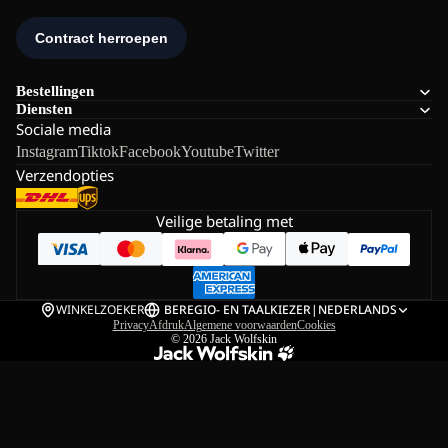
Bestellingen
Diensten
Sociale media
Instagram
Tiktok
Facebook
Youtube
Twitter
Verzendopties
Veilige betaling met
WINKELZOEKER
BE
REGIO- EN TAALKIEZER
|
NEDERLANDS
Privacy
Afdruk
Algemene voorwaarden
Cookies
© 2026
Jack Wolfskin