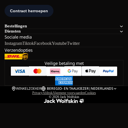
Bestellingen
Diensten
Sociale media
Instagram
Tiktok
Facebook
Youtube
Twitter
Verzendopties
Veilige betaling met
WINKELZOEKER
BE
REGIO- EN TAALKIEZER
|
NEDERLANDS
Privacy
Afdruk
Algemene voorwaarden
Cookies
© 2026
Jack Wolfskin