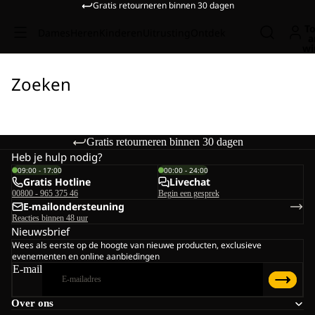
Gratis retourneren binnen 30 dagen
To
Dames
Heren
Kinderen
Uitrusting
Ontdek
a
wi
Zoeken
Gratis retourneren binnen 30 dagen
Heb je hulp nodig?
09:00 - 17:00
00:00 - 24:00
Gratis Hotline
Livechat
00800 - 965 375 46
Begin een gesprek
E-mailondersteuning
Reacties binnen 48 uur
Nieuwsbrief
Wees als eerste op de hoogte van nieuwe producten, exclusieve
evenementen en online aanbiedingen
E-mail
Over ons