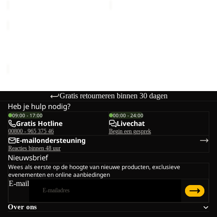
HEIDELSTEIN
INS
JKT
HEIDELSTEIN INS JKT W
W
€200,00
Gratis retourneren binnen 30 dagen
Heb je hulp nodig?
09:00 - 17:00
00:00 - 24:00
Gratis Hotline
Livechat
00800 - 965 375 46
Begin een gesprek
E-mailondersteuning
Reacties binnen 48 uur
Nieuwsbrief
Wees als eerste op de hoogte van nieuwe producten, exclusieve
evenementen en online aanbiedingen
E-mail
Over ons