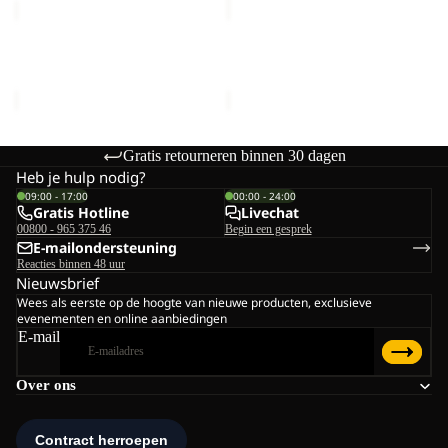
SNOWY
CANVEY
DAYS
JKT
PANTS
KIDS
SNOWY DAYS PANTS K
CANVEY JKT KIDS
K
€80,00
€140,00
Gratis retourneren binnen 30 dagen
Heb je hulp nodig?
09:00 - 17:00
00:00 - 24:00
Gratis Hotline
Livechat
00800 - 965 375 46
Begin een gesprek
E-mailondersteuning
Reacties binnen 48 uur
Nieuwsbrief
Wees als eerste op de hoogte van nieuwe producten, exclusieve
evenementen en online aanbiedingen
E-mail
Over ons