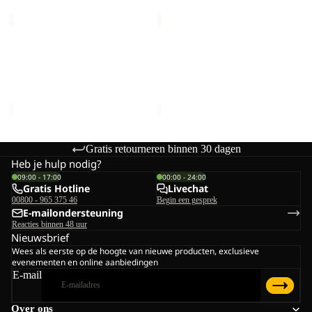
TRAIL
TRAIL
LIGHT
LIGHT
Uitverkoop
INS
Uitverkocht
INS
TRAIL LIGHT INS 2IN1 JKT
TRAIL LIGHT INS 2IN1
2IN1
2IN1
W
VEST W
JKT
VEST
Prijs met korting
€119,00
Prijs met korting
€98,00
W
W
Normale prijs
€170,00
Normale prijs
€140,00
Gratis retourneren binnen 30 dagen
Heb je hulp nodig?
09:00 - 17:00
00:00 - 24:00
Gratis Hotline
Livechat
00800 - 965 375 46
Begin een gesprek
E-mailondersteuning
Reacties binnen 48 uur
Nieuwsbrief
Wees als eerste op de hoogte van nieuwe producten, exclusieve
evenementen en online aanbiedingen
E-mail
Over ons