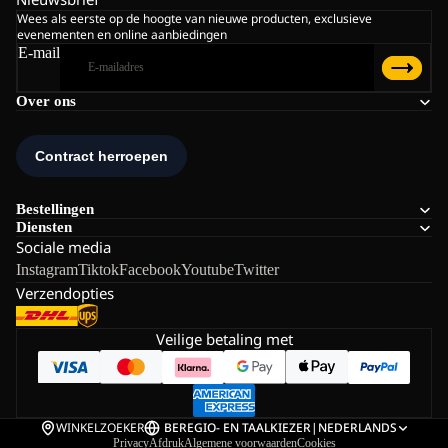
Wees als eerste op de hoogte van nieuwe producten, exclusieve
evenementen en online aanbiedingen
E-mail
Over ons
Bestellingen
Diensten
Sociale media
Instagram
Tiktok
Facebook
Youtube
Twitter
Verzendopties
Veilige betaling met
WINKELZOEKER
BE
REGIO- EN TAALKIEZER
|
NEDERLANDS
Privacy
Afdruk
Algemene voorwaarden
Cookies