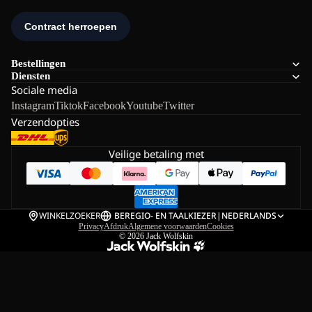
Bestellingen
Diensten
Sociale media
Instagram
Tiktok
Facebook
Youtube
Twitter
Verzendopties
Veilige betaling met
WINKELZOEKER
BE
REGIO- EN TAALKIEZER
|
NEDERLANDS
Privacy
Afdruk
Algemene voorwaarden
Cookies
© 2026
Jack Wolfskin