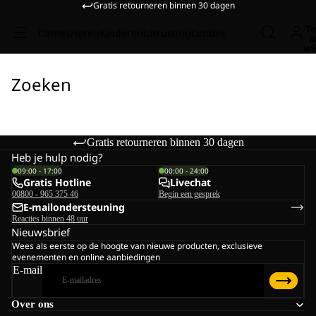
Gratis retourneren binnen 30 dagen
To
Dames
Heren
Kinderen
Uitrusting
Ontdek
a
wi
Zoeken
Gratis retourneren binnen 30 dagen
Heb je hulp nodig?
09:00 - 17:00
00:00 - 24:00
Gratis Hotline
Livechat
00800 - 965 375 46
Begin een gesprek
E-mailondersteuning
Reacties binnen 48 uur
Nieuwsbrief
Wees als eerste op de hoogte van nieuwe producten, exclusieve
evenementen en online aanbiedingen
E-mail
Over ons