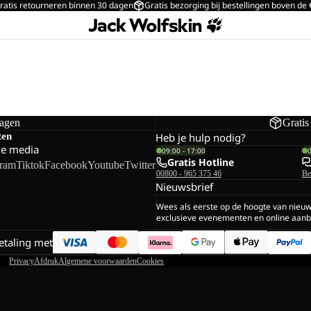
ratis retourneren binnen 30 dagen
Gratis bezorging bij bestellingen boven de
dagen
Gratis
ten
Heb je hulp nodig?
le media
09:00 - 17:00
Gratis Hotline
gram
Tiktok
Facebook
Youtube
Twitter
00800 - 965 375 46
Be
Nieuwsbrief
Wees als eerste op de hoogte van nieu
exclusieve evenementen en online aanb
betaling met
Privacy
Afdruk
Algemene voorwaarden
Cookies