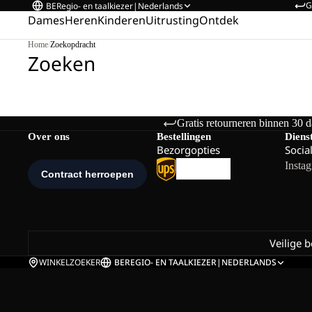
G
BE
Regio- en taalkiezer
|
Nederlands
Dames
Heren
Kinderen
Uitrusting
Ontdek
Home
/
Zoekopdracht
Zoeken
Gratis retourneren binnen 30 
Over ons
Bestellingen
Diens
Bezorgopties
Socia
Insta
Veilige 
WINKELZOEKER
BE
REGIO- EN TAALKIEZER
|
NEDERLANDS