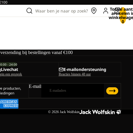
 €100
Totaal aant
Waar ben je naar op zoek?
artikelen i
winkelwage
0
 verzending bij bestellingen vanaf €100
00:00 - 24:00
Livechat
E-mailondersteuning
gin een gesprek
Reacties binnen 48 uur
E-mail
we producten,
iedingen
© 2026
Jack Wolfskin