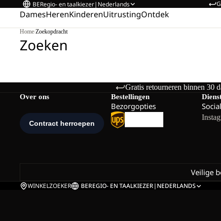
G
BE
Regio- en taalkiezer
|
Nederlands
Dames
Heren
Kinderen
Uitrusting
Ontdek
Home
/
Zoekopdracht
Zoeken
Gratis retourneren binnen 30 
Over ons
Bestellingen
Diens
Bezorgopties
Socia
Insta
Veilige 
WINKELZOEKER
BE
REGIO- EN TAALKIEZER
|
NEDERLANDS