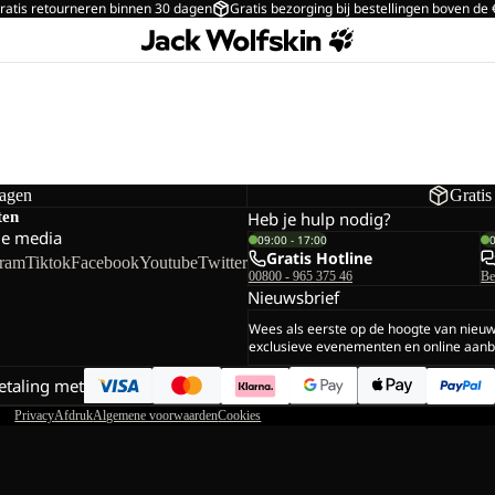
ratis retourneren binnen 30 dagen
Gratis bezorging bij bestellingen boven de
dagen
Gratis
ten
Heb je hulp nodig?
le media
09:00 - 17:00
Gratis Hotline
gram
Tiktok
Facebook
Youtube
Twitter
00800 - 965 375 46
Be
Nieuwsbrief
Wees als eerste op de hoogte van nieu
exclusieve evenementen en online aanb
betaling met
Privacy
Afdruk
Algemene voorwaarden
Cookies