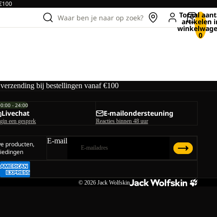
 €100
Totaal aant
Waar ben je naar op zoek?
artikelen i
winkelwage
0
 verzending bij bestellingen vanaf €100
00:00 - 24:00
Livechat
E-mailondersteuning
gin een gesprek
Reacties binnen 48 uur
E-mail
we producten,
iedingen
© 2026
Jack Wolfskin