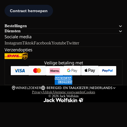
Bestellingen
Diensten
Sociale media
Instagram
Tiktok
Facebook
Youtube
Twitter
Verzendopties
Veilige betaling met
WINKELZOEKER
BE
REGIO- EN TAALKIEZER
|
NEDERLANDS
Privacy
Afdruk
Algemene voorwaarden
Cookies
© 2026
Jack Wolfskin