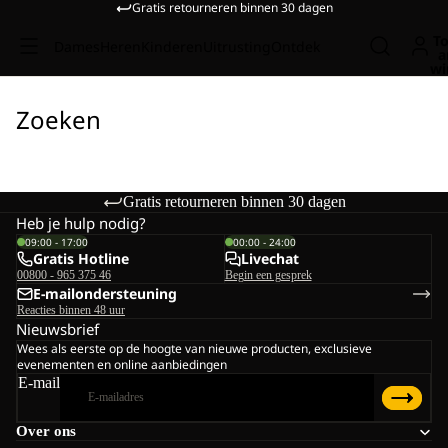
Gratis retourneren binnen 30 dagen
To
Dames
Heren
Kinderen
Uitrusting
Ontdek
a
wi
Zoeken
Gratis retourneren binnen 30 dagen
Heb je hulp nodig?
09:00 - 17:00
00:00 - 24:00
Gratis Hotline
Livechat
00800 - 965 375 46
Begin een gesprek
E-mailondersteuning
Reacties binnen 48 uur
Nieuwsbrief
Wees als eerste op de hoogte van nieuwe producten, exclusieve
evenementen en online aanbiedingen
E-mail
Over ons