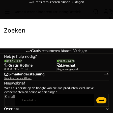
Gratis retourneren binnen 30 dagen
To
Dames
Heren
Kinderen
Uitrusting
Ontdek
a
wi
Zoeken
Gratis retourneren binnen 30 dagen
Heb je hulp nodig?
09:00 - 17:00
00:00 - 24:00
Gratis Hotline
Livechat
00800 - 965 375 46
Begin een gesprek
E-mailondersteuning
Reacties binnen 48 uur
Nieuwsbrief
Wees als eerste op de hoogte van nieuwe producten, exclusieve
evenementen en online aanbiedingen
E-mail
Over ons