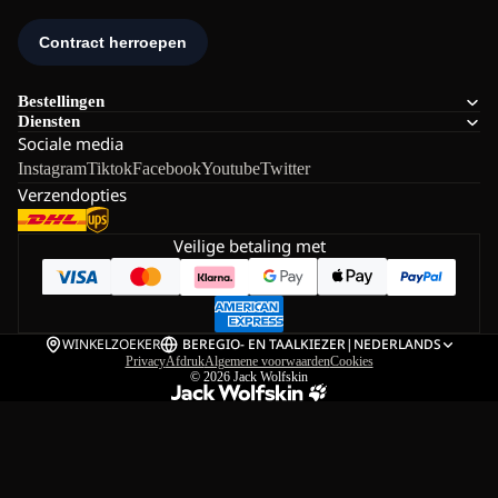
Bestellingen
Diensten
Sociale media
Instagram
Tiktok
Facebook
Youtube
Twitter
Verzendopties
Veilige betaling met
WINKELZOEKER
BE
REGIO- EN TAALKIEZER
|
NEDERLANDS
Privacy
Afdruk
Algemene voorwaarden
Cookies
© 2026
Jack Wolfskin