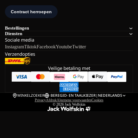
Bestellingen
Diensten
Sociale media
Instagram
Tiktok
Facebook
Youtube
Twitter
Verzendopties
Veilige betaling met
WINKELZOEKER
BE
REGIO- EN TAALKIEZER
|
NEDERLANDS
Privacy
Afdruk
Algemene voorwaarden
Cookies
© 2026
Jack Wolfskin