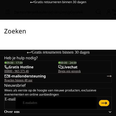
Gratis retourneren binnen 30 dagen
To
Dames
Heren
Kinderen
Uitrusting
Ontdek
a
wi
Zoeken
Gratis retourneren binnen 30 dagen
Heb je hulp nodig?
09:00 - 17:00
00:00 - 24:00
Gratis Hotline
Livechat
00800 - 965 375 46
Begin een gesprek
E-mailondersteuning
Reacties binnen 48 uur
Nieuwsbrief
Wees als eerste op de hoogte van nieuwe producten, exclusieve
evenementen en online aanbiedingen
E-mail
Over ons