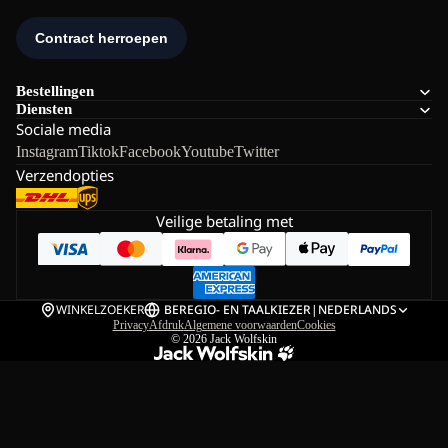
Bestellingen
Diensten
Sociale media
Instagram
Tiktok
Facebook
Youtube
Twitter
Verzendopties
Veilige betaling met
WINKELZOEKER
BE
REGIO- EN TAALKIEZER
|
NEDERLANDS
Privacy
Afdruk
Algemene voorwaarden
Cookies
© 2026
Jack Wolfskin