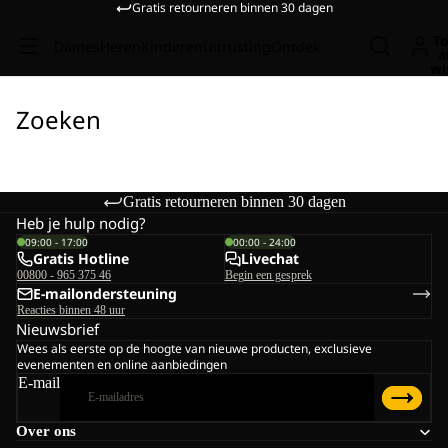
Gratis retourneren binnen 30 dagen
To
Dames
Heren
Kinderen
Uitrusting
Ontdek
a
wi
Zoeken
Gratis retourneren binnen 30 dagen
Heb je hulp nodig?
09:00 - 17:00
00:00 - 24:00
Gratis Hotline
Livechat
00800 - 965 375 46
Begin een gesprek
E-mailondersteuning
Reacties binnen 48 uur
Nieuwsbrief
Wees als eerste op de hoogte van nieuwe producten, exclusieve
evenementen en online aanbiedingen
E-mail
Over ons