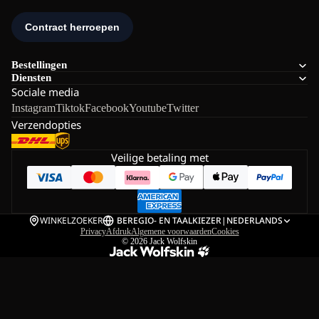
Bestellingen
Diensten
Sociale media
Instagram
Tiktok
Facebook
Youtube
Twitter
Verzendopties
Veilige betaling met
WINKELZOEKER
BE
REGIO- EN TAALKIEZER
|
NEDERLANDS
Privacy
Afdruk
Algemene voorwaarden
Cookies
© 2026
Jack Wolfskin