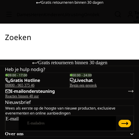
Gratis retourneren binnen 30 dagen
To
Dames
Heren
Kinderen
Uitrusting
Ontdek
a
wi
Zoeken
Gratis retourneren binnen 30 dagen
Heb je hulp nodig?
09:00 - 17:00
00:00 - 24:00
Gratis Hotline
Livechat
00800 - 965 375 46
Begin een gesprek
E-mailondersteuning
Reacties binnen 48 uur
Nieuwsbrief
Wees als eerste op de hoogte van nieuwe producten, exclusieve
evenementen en online aanbiedingen
E-mail
Over ons