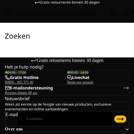
Gratis retourneren binnen 30 dagen
To
Dames
Heren
Kinderen
Uitrusting
Ontdek
a
wi
Zoeken
Gratis retourneren binnen 30 dagen
Heb je hulp nodig?
09:00 - 17:00
00:00 - 24:00
Gratis Hotline
Livechat
00800 - 965 375 46
Begin een gesprek
E-mailondersteuning
Reacties binnen 48 uur
Nieuwsbrief
Wees als eerste op de hoogte van nieuwe producten, exclusieve
evenementen en online aanbiedingen
E-mail
Over ons