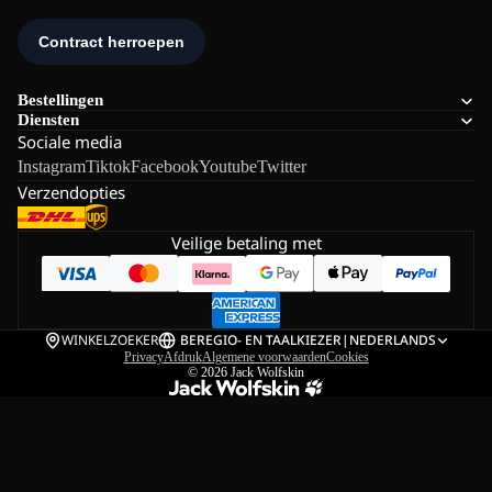
Bestellingen
Diensten
Sociale media
Instagram
Tiktok
Facebook
Youtube
Twitter
Verzendopties
Veilige betaling met
WINKELZOEKER
BE
REGIO- EN TAALKIEZER
|
NEDERLANDS
Privacy
Afdruk
Algemene voorwaarden
Cookies
© 2026
Jack Wolfskin