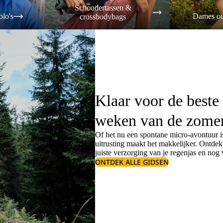
Schoudertassen &
olo's
Dames ou
crossbodybags
Klaar voor de beste
weken van de zome
Of het nu een spontane micro-avontuur is
uitrusting maakt het makkelijker. Ontde
juiste
verzorging van je regenjas
en nog v
ONTDEK ALLE GIDSEN