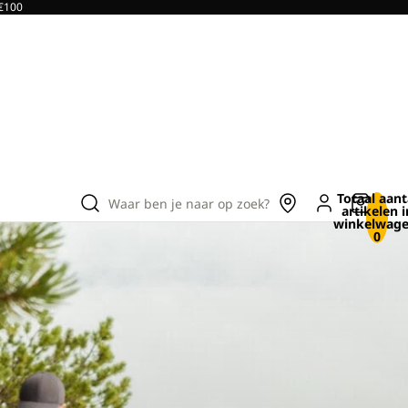
 €100
Totaal aant
Waar ben je naar op zoek?
artikelen i
winkelwage
0