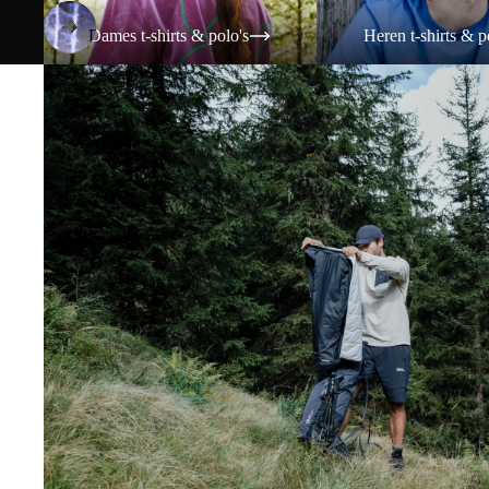
Dames t-shirts & polo's
Heren t-shirts & p