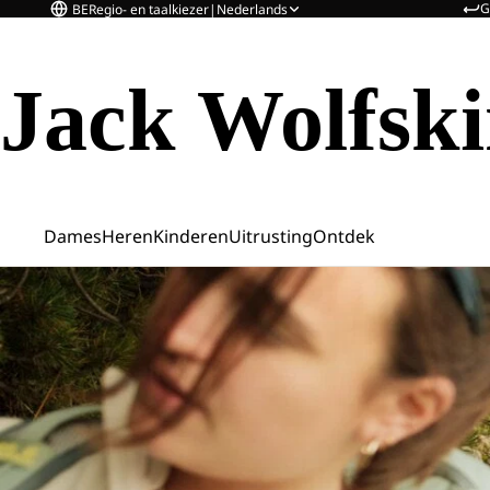
G
BE
Regio- en taalkiezer
|
Nederlands
Jack Wolfsk
Dames
Heren
Kinderen
Uitrusting
Ontdek