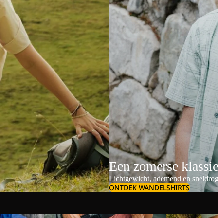
Een zomerse klassi
Lichtgewicht, ademend en sneldrog
ONTDEK WANDELSHIRTS
Schoudertassen & crossbodybags
Dames outdoor s