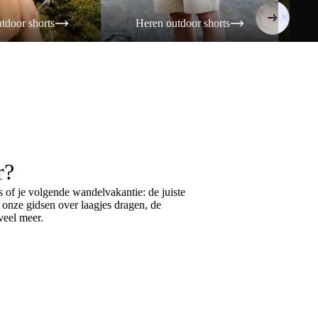
tdoor shorts
Heren outdoor shorts
Da
r?
 of je volgende wandelvakantie: de juiste
k onze gidsen over
laagjes dragen
, de
eel meer.