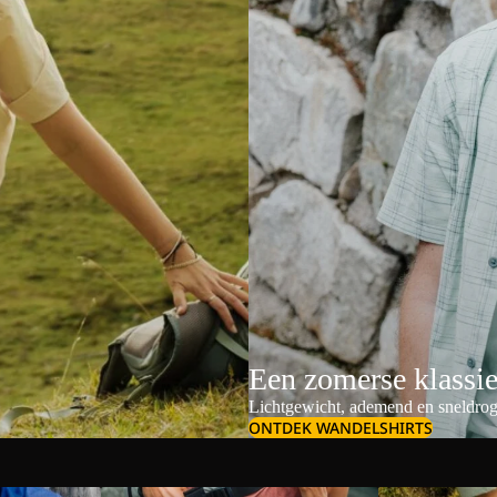
Een zomerse klassi
Lichtgewicht, ademend en sneldrog
ONTDEK WANDELSHIRTS
Schoudertassen & crossbodybags
Dames outdoor s