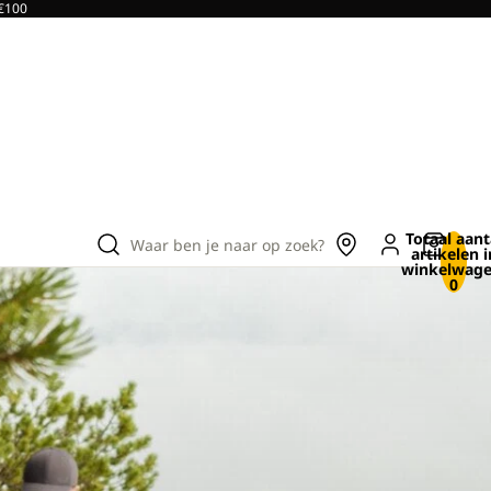
 €100
Totaal aant
Waar ben je naar op zoek?
artikelen i
winkelwage
0