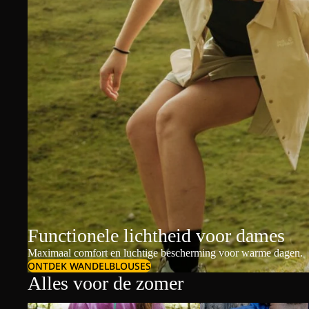
Functionele lichtheid voor dames
Maximaal comfort en luchtige bescherming voor warme dagen.
ONTDEK WANDELBLOUSES
Alles voor de zomer
Dames t-shirts & polo's
Heren t-shirts & polo's