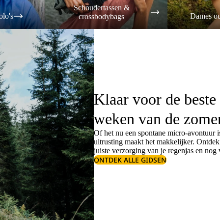
Schoudertassen &
olo's
Dames ou
crossbodybags
Klaar voor de beste
weken van de zome
Of het nu een spontane micro-avontuur is
uitrusting maakt het makkelijker. Ontde
juiste
verzorging van je regenjas
en nog v
ONTDEK ALLE GIDSEN