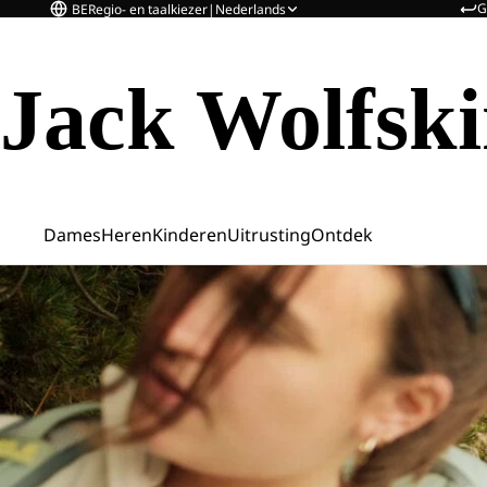
G
BE
Regio- en taalkiezer
|
Nederlands
Jack Wolfsk
Dames
Heren
Kinderen
Uitrusting
Ontdek