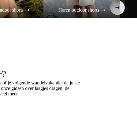
tdoor shorts
Heren outdoor shorts
Da
r?
 of je volgende wandelvakantie: de juiste
k onze gidsen over
laagjes dragen
, de
eel meer.