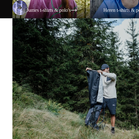
Dames t-shirts & polo's
Heren t-shirts & p