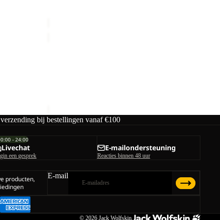
male prijs
Prijs met korting
€27,00
Normale prijs
€45,00
WILDTRAIL
T
M
WILDTRAIL T M
male prijs
€40,00
 verzending bij bestellingen vanaf €100
00:00 - 24:00
Livechat
E-mailondersteuning
gin een gesprek
Reacties binnen 48 uur
E-mail
we producten,
iedingen
© 2026
Jack Wolfskin