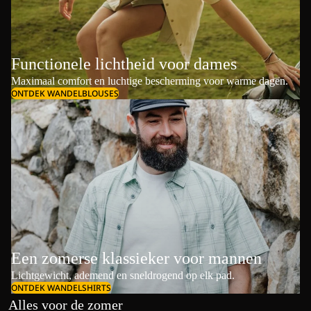
Functionele lichtheid voor dames
Maximaal comfort en luchtige bescherming voor warme dagen.
ONTDEK WANDELBLOUSES
Een zomerse klassieker voor mannen
Lichtgewicht, ademend en sneldrogend op elk pad.
ONTDEK WANDELSHIRTS
Alles voor de zomer