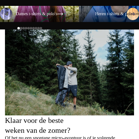
Dames t-shirts & polo's
Heren t-shirts & polo's
Dames t-shirts & polo's
Heren t-shirts & polo's
Klaar voor de beste
weken van de zomer?
Of het nu een spontane micro-avontuur is of je volgende