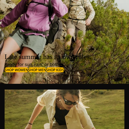
Late summer has its own rules.
Ready for sun, rain, or both.
SHOP WOMEN
SHOP MEN
SHOP KIDS