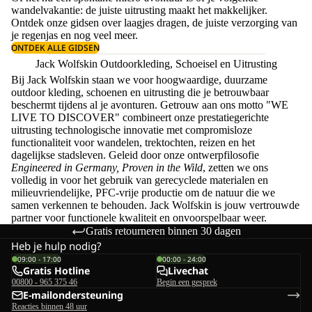
wandelvakantie: de juiste uitrusting maakt het makkelijker.
Ontdek onze gidsen over
laagjes dragen
, de juiste
verzorging van
je regenjas
en nog veel meer.
ONTDEK ALLE GIDSEN
Jack Wolfskin Outdoorkleding, Schoeisel en Uitrusting
Bij Jack Wolfskin staan we voor hoogwaardige, duurzame
outdoor kleding, schoenen en uitrusting die je betrouwbaar
beschermt tijdens al je avonturen. Getrouw aan ons motto "WE
LIVE TO DISCOVER" combineert onze prestatiegerichte
uitrusting technologische innovatie met compromisloze
functionaliteit voor wandelen, trektochten, reizen en het
dagelijkse stadsleven. Geleid door onze ontwerpfilosofie
Engineered in Germany, Proven in the Wild
, zetten we ons
volledig in voor het gebruik van gerecyclede materialen en
milieuvriendelijke, PFC-vrije productie om de natuur die we
samen verkennen te behouden. Jack Wolfskin is jouw vertrouwde
partner voor functionele kwaliteit en onvoorspelbaar weer.
Gratis retourneren binnen 30 dagen
Heb je hulp nodig?
09:00 - 17:00
00:00 - 24:00
Gratis Hotline
Livechat
00800 - 965 375 46
Begin een gesprek
E-mailondersteuning
Reacties binnen 48 uur