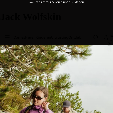
Gratis retourneren binnen 30 dagen
Jack Wolfskin
To
Dames
Heren
Kinderen
Uitrusting
Ontdek
a
wi